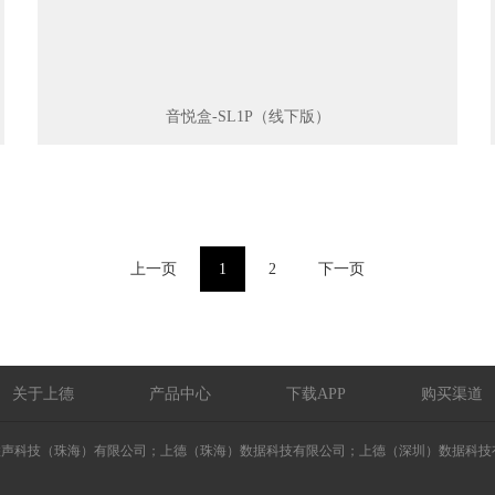
音悦盒-SL1P（线下版）
上一页
1
2
下一页
关于上德
产品中心
下载APP
购买渠道
24上德联声科技（珠海）有限公司；上德（珠海）数据科技有限公司；上德（深圳）数据科